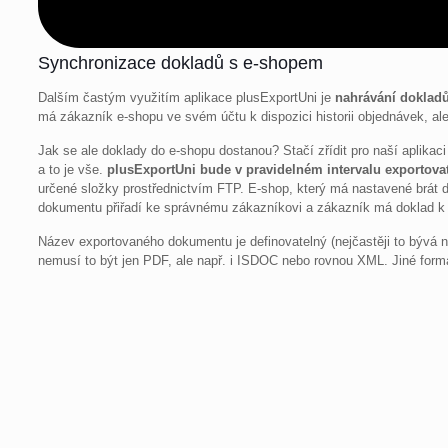
Synchronizace dokladů s e-shopem
Dalším častým využitím aplikace plusExportUni je
nahrávání doklad
má zákazník e-shopu ve svém účtu k dispozici historii objednávek, 
Jak se ale doklady do e-shopu dostanou? Stačí zřídit pro naší aplikaci
a to je vše.
plusExportUni bude v pravidelném intervalu exportova
určené složky prostřednictvím FTP. E-shop, který má nastavené brát 
dokumentu přiřadí ke správnému zákazníkovi a zákazník má doklad k d
Název exportovaného dokumentu je definovatelný (nejčastěji to bývá n
nemusí to být jen PDF, ale např. i ISDOC nebo rovnou XML. Jiné form