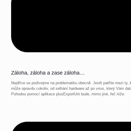
Záloha, záloha a zase záloha…
Nejdříve se podívejme na problematiku obecně. Jestli patříte mezi ty, 
může opravdu cokoliv, od selhání hardware až po virus, který Vám dat
Pohodou pomocí aplikace plusExportUni bude, mimo jiné, řeč níže.