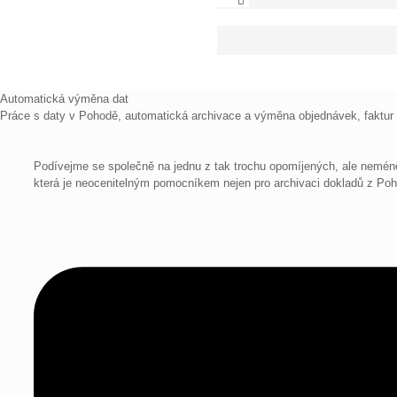
Automatická výměna dat
Práce s daty v Pohodě, automatická archivace a výměna objednávek, faktur a 
Podívejme se společně na jednu z tak trochu opomíjených, ale nemén
která je neocenitelným pomocníkem nejen pro archivaci dokladů z Poh