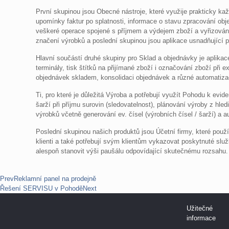
První skupinou jsou Obecné nástroje, které využije prakticky ka
upomínky faktur po splatnosti, informace o stavu zpracování obj
veškeré operace spojené s příjmem a výdejem zboží a vyřizování
značení výrobků a poslední skupinou jsou aplikace usnadňující p
Hlavní součástí druhé skupiny pro Sklad a objednávky je aplikac
terminály, tisk štítků na přijímané zboží i označování zboží při
objednávek skladem, konsolidaci objednávek a různé automatizač
Ti, pro které je důležitá Výroba a potřebují využít Pohodu k evide
šarží při příjmu surovin (sledovatelnost), plánování výroby z hle
výrobků včetně generování ev. čísel (výrobních čísel / šarží) a 
Poslední skupinou našich produktů jsou Účetní firmy, které použív
klienti a také potřebují svým klientům vykazovat poskytnuté služ
alespoň stanovit výši paušálu odpovídající skutečnému rozsahu.
Prev
Reklamní panel na prodejně
Řešení SERVISU v Pohodě
Next
Užitečné
informace