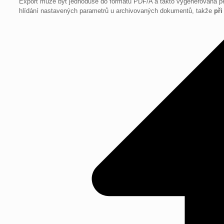
Export může být jednoduše do formátu PDF/A a takto vygenerovaná p
hlídání nastavených parametrů u archivovaných dokumentů, takže
při