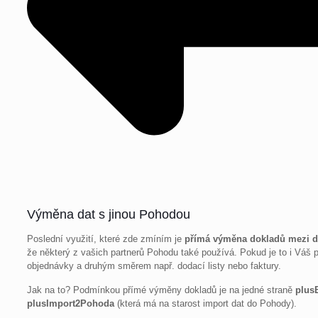
Výměna dat s jinou Pohodou
Poslední využití, které zde zmíním je
přímá výměna dokladů mezi
že některý z vašich partnerů Pohodu také používá. Pokud je to i Váš 
objednávky a druhým směrem např. dodací listy nebo faktury.
Jak na to? Podmínkou přímé výměny dokladů je na jedné straně
plus
plusImport2Pohoda
(která má na starost import dat do Pohody).