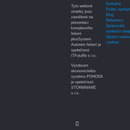
Kontakty
Tyto webové
Kodex spolup
stránky jsou
Blog
zaměřené na
Reference
prezentaci
Zpracování
komplexního
osobních údaj
řešení
Upravit nasta
plusSystem.
cookies
Autorem řešení je
společnost
ITFutuRe s.r.o..
Výrobcem
ekonomického
systému POHODA
je společnost
STORMWARE
s.r.o.