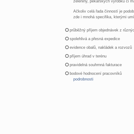
zeleniny, pekařských výrobků či m
Ačkoliv celá řada činností je podo
zde i mnohá specifika, kterými um
průběžný příjem objednávek z různýc
spolehlivá a přesná expedice
evidence obalů, nakládek a rozvozů
příjem úhrad v terénu
pravidelná souhrnná fakturace
bodové hodnocení pracovníků
podrobnosti