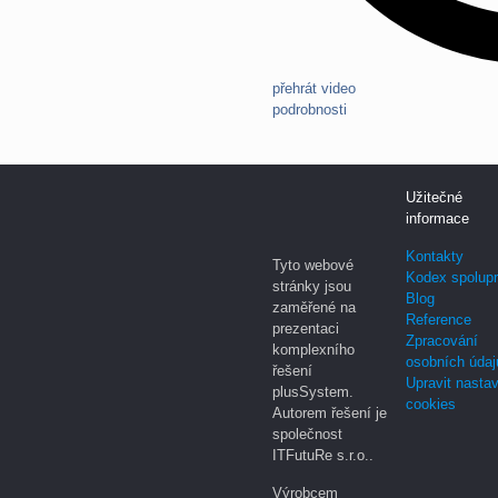
přehrát video
podrobnosti
Užitečné
informace
Kontakty
Tyto webové
Kodex spolup
stránky jsou
Blog
zaměřené na
Reference
prezentaci
Zpracování
komplexního
osobních údaj
řešení
Upravit nasta
plusSystem.
cookies
Autorem řešení je
společnost
ITFutuRe s.r.o..
Výrobcem