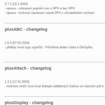
2.7.2 (22.1.2024)
- oprava - zobrazení popisků cen s DPH a bez DPH
- úprava - možnost nastavení sazeb DPH v uživatelském rozhraní
plusABC - changelog
1.6.3 (07.02.2024)
- přidány nové typy výpočtů - Průměrná dodací doba a Odchylka
plusAttach - changelog
1.3.2 (17.01.2024)
- možnost vložit více čísel dokladu oddělených čárkou ve vlastním poli k 
plusDisplay - changelog