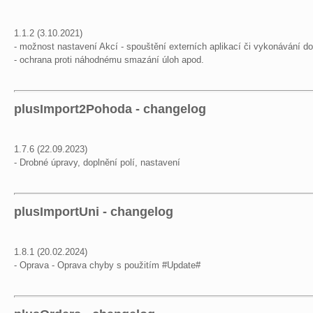
1.1.2 (3.10.2021)
- možnost nastavení Akcí - spouštění externích aplikací či vykonávání dot
- ochrana proti náhodnému smazání úloh apod.
plusImport2Pohoda - changelog
1.7.6 (22.09.2023)
- Drobné úpravy, doplnění polí, nastavení
plusImportUni - changelog
1.8.1 (20.02.2024)
- Oprava - Oprava chyby s použitím #Update#