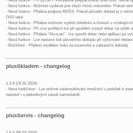
- Nová funkce - !! POZOR !! Kompletně přepracována funkčnost. Nutné op
- Nová funkce - Možnost vydávat jiné zboží místo vráceného. Pokud není 
- Nová funkce - Přidána podpora MOSS. Pokud původní doklad je v režim
OSS také.
- Nová funkce - Přidána možnost vyplnit středisko a činnost u vznikající
- Nová funkce - Při více profilech lze při spuštění zorazit dotaz na výběr a
- Nová funkce - Přidána "Akce po" - lze spustit dotaz nebo aplikaci po vy
- Nová funkce - Lze nastavit tisk původního dokladu při vyřizování rekla
- Rozšíření - Přidáno rozdělení tisku na tuzemské a zahraniční doklady
plusSkladem - changelog
1.3.9 (19.02.2024)
- Nová funkčnost - Lze ovlivnit zaokrouhlování množství u položek k exp
nastavit i u jednotlivých zásob samostatně.
plusServis - changelog
1.6.0 (06.03.2024)