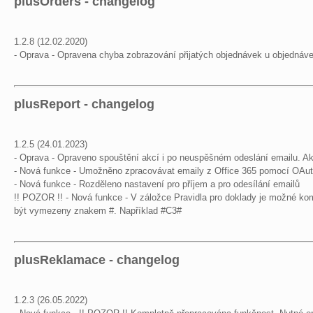
plusOrders - changelog
1.2.8 (12.02.2020)
- Oprava - Opravena chyba zobrazování přijatých objednávek u objednáve
plusReport - changelog
1.2.5 (24.01.2023)
- Oprava - Opraveno spouštění akcí i po neuspěšném odeslání emailu. Ak
- Nová funkce - Umožněno zpracovávat emaily z Office 365 pomocí OAu
- Nová funkce - Rozděleno nastavení pro příjem a pro odesílání emailů
!! POZOR !! - Nová funkce - V záložce Pravidla pro doklady je možné k
být vymezeny znakem #. Například #C3#
plusReklamace - changelog
1.2.3 (26.05.2022)