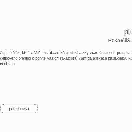
pl
Pokročilá
Zajímá Vás, kteří z Vašich zákazníků platí závazky včas či naopak po splat
celkového přehled o bonitě Vašich zákazníků Vám dá aplikace plusBonita, kt
či obratu.
podrobnosti