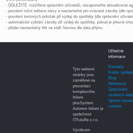
- DŮLEŽITÉ: rozšířena oprávnění uživatelů, nezapomeňte aktualizovat a
- povolení ruční editace slevy a nastavitelné pro svázané zásoby (dle opr
- povolení textových položek při výdeji do spotřeby (dle oprávnění uživate
- automatické vybrání zásoby při výdeji do spotřeby, pokud je přesná sh
- přidán nastavitelný filtr na stáří Servisu dle data příjmu
Užitečné
informace
Kontakty
Tyto webové
Kodex spolup
stránky jsou
Blog
zaměřené na
Reference
prezentaci
Zpracování
komplexního
osobních údaj
řešení
Upravit nasta
plusSystem.
cookies
Autorem řešení je
společnost
ITFutuRe s.r.o..
Výrobcem