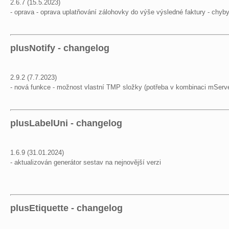
2.6.7 (15.5.2023)
- oprava - oprava uplatňování zálohovky do výše výsledné faktury - chyb
plusNotify - changelog
2.9.2 (7.7.2023)
- nová funkce - možnost vlastní TMP složky (potřeba v kombinaci mServe
plusLabelUni - changelog
1.6.9 (31.01.2024)
- aktualizován generátor sestav na nejnovější verzi
plusEtiquette - changelog