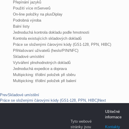
Přepínání jazyků
Použití více mServerů
On-line položky na plusDiplay
Podrobná výroba
Balní listy
Jednoduchá kontrola dokladu podle hmotnosti
Kontrola existujících skladových dokladů
Práce se složenými čárovými kódy (GS1-128, PPN, HIBC)
Přihlašovaní uživatelů (heslo/PIN/NFC)
Skladové umístění
Vytváření plnohodnotných dokladů
Jednoduchá expedice a doprava
Multipicking: třídění položek při sběru
Multipicking: třídění položek při balení
Prev
Skladové umístění
Práce se složenými čárovými kódy (GS1-128, PPN, HIBC)
Next
Užitečné
informace
Tyto webové
stránky jsou
Kontakty