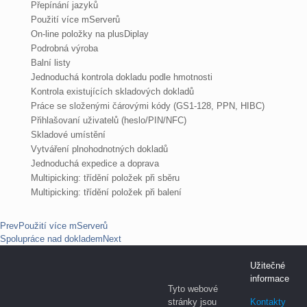
Přepínání jazyků
Použití více mServerů
On-line položky na plusDiplay
Podrobná výroba
Balní listy
Jednoduchá kontrola dokladu podle hmotnosti
Kontrola existujících skladových dokladů
Práce se složenými čárovými kódy (GS1-128, PPN, HIBC)
Přihlašovaní uživatelů (heslo/PIN/NFC)
Skladové umístění
Vytváření plnohodnotných dokladů
Jednoduchá expedice a doprava
Multipicking: třídění položek při sběru
Multipicking: třídění položek při balení
Prev
Použití více mServerů
Spolupráce nad dokladem
Next
Užitečné
informace
Tyto webové
stránky jsou
Kontakty